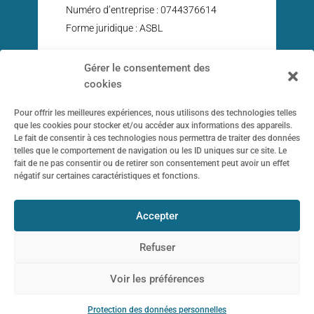
Numéro d’entreprise : 0744376614
Forme juridique : ASBL
Gérer le consentement des
cookies
Trouvez-nous sur
Pour offrir les meilleures expériences, nous utilisons des technologies telles
Les Vitrines de Tournai

que les cookies pour stocker et/ou accéder aux informations des appareils.
Le fait de consentir à ces technologies nous permettra de traiter des données
telles que le comportement de navigation ou les ID uniques sur ce site. Le
fait de ne pas consentir ou de retirer son consentement peut avoir un effet
hello@lesvitrinesdetournai.b

négatif sur certaines caractéristiques et fonctions.
e
Accepter
+32 479 33 41 22

Refuser
Voir les préférences
Protection des données personnelles
Protection des données personnelles