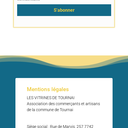
actuellement
Ce problème vient généralement du fait
que le propriétaire ne l’a partagé qu’avec
un petit groupe de personnes, a modifié qui
pouvait le voir ou l’a supprimé.
Les Vitrines de Tournai
4 days ago
🎉 **La Foire aux Jouets revient le 13
septembre !**
Pour vous donner un avant‑goût de
l’ambiance, nous partageons quelques images
Mentions légales
des belles éditions passées : sourires,
LES VITRINES DE TOURNAI
trouvailles, animations pour les enfants… une
Association des commerçants et artisans
vraie journée de convivialité au cœur de
de la commune de Tournai
Tournai.
🧸 Envie de participer cette année ?
Siège social : Rue de Marvis, 257 7742