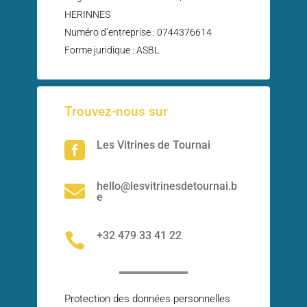
Que vous souhaitiez vendre, chiner, offrir une
HERINNES
seconde vie aux jouets ou simplement profiter
Numéro d’entreprise : 0744376614
d
...
See More
Forme juridique : ASBL
Photo
Trouvez-nous sur
Les Vitrines de Tournai

hello@lesvitrinesdetournai.b

e
+32 479 33 41 22

Protection des données personnelles